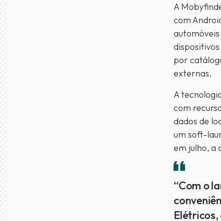
A Mobyfinde
com Android
automóveis 
dispositivo
por catálog
externas.
A tecnologi
com recurso
dados de lo
um soft-lau
em julho, a 
“Com o la
conveniên
Elétricos,