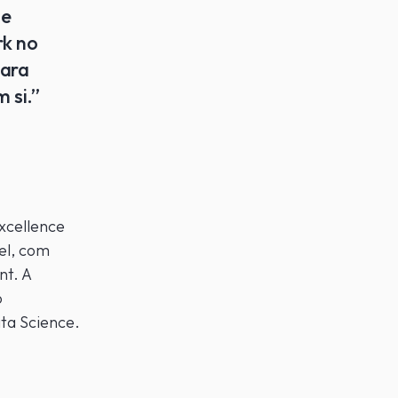
 e
rk no
para
 si.”
xcellence
el, com
nt. A
o
ta Science.