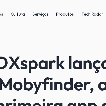
os
Cultura
Serviços
Produtos
Tech Radar
DXspark lanç
Mobyfinder, 
primeira app 