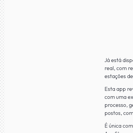
Já está dis
real, com re
estações de
Esta app re
com uma exp
processo, g
postos, com
É única com