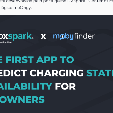
foi desenvolvida pela portuguesa DXspark, Center of E
ológico moOngy.