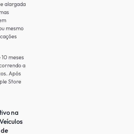
de alargada
emas
 em
s ou mesmo
icações
e 10 meses
correndo a
ços. Após
ple Store
tivo na
Veículos
 de