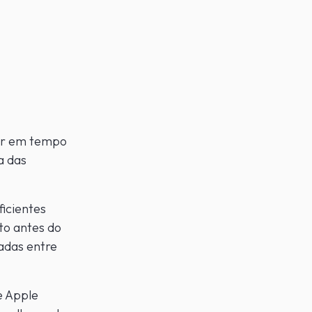
ver em tempo
ra das
ficientes
to antes do
adas entre
e Apple