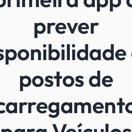
prever
sponibilidade
postos de
carregament
para Veículos