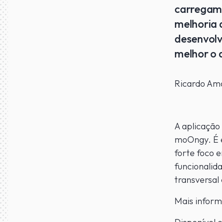
carregame
melhoria 
desenvolv
melhor o 
Ricardo Am
A aplicação
moOngy. É e
forte foco 
funcionalid
transversal
Mais infor