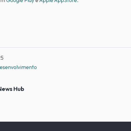
 em
Google Play
e
Apple AppStore
.
25
esenvolvimento
News Hub