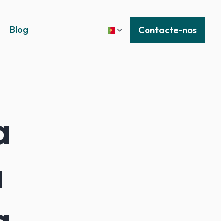
Blog
Contacte-nos
a
a
a