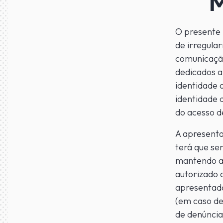
M
O presente
de irregula
comunicação
dedicados a
identidade 
identidade 
do acesso d
A apresenta
terá que se
mantendo a 
autorizado 
apresentada
(em caso de
de denúncia