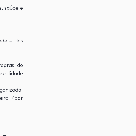
s, saúde e
ede e dos
regras de
scalidade
rganizada.
ira (por