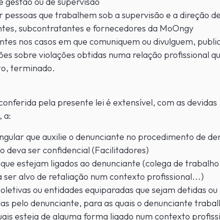
e gestão ou de supervisão
 pessoas que trabalhem sob a supervisão e a direção d
ntes, subcontratantes e fornecedores da MoOngy
ntes nos casos em que comuniquem ou divulguem, publ
es sobre violações obtidas numa relação profissional q
to, terminado.
conferida pela presente lei é extensível, com as devidas
 a:
ngular que auxilie o denunciante no procedimento de de
io deva ser confidencial (Facilitadores)
 que estejam ligados ao denunciante (colega de trabalho,
 ser alvo de retaliação num contexto profissional...)
oletivas ou entidades equiparadas que sejam detidas ou
as pelo denunciante, para as quais o denunciante trabal
ais esteja de alguma forma ligado num contexto profiss