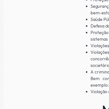
Segurança
bem-esta
Saúde Púb
Defesa d
Proteção
sistemas
Violações
Violaçõe
concorrê
societári
A crimina
Bem com
exemplo: 
Violação 