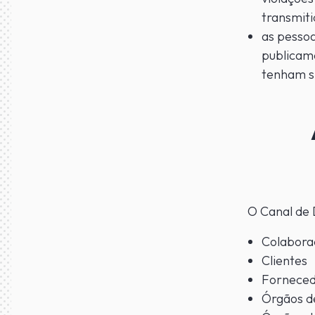
transmiti
as pesso
publicam
tenham si
O Canal de 
Colabora
Clientes
Forneced
Órgãos de