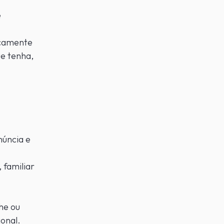
e
icamente
ue tenha,
núncia e
 familiar
he ou
ional.