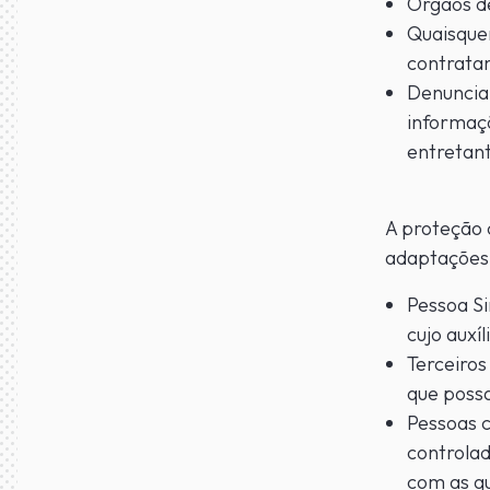
Órgãos d
Quaisquer
contrata
Denuncia
informaçõ
entretan
A proteção 
adaptações,
Pessoa Si
cujo auxíl
Terceiros
que possa
Pessoas c
controlad
com as qu