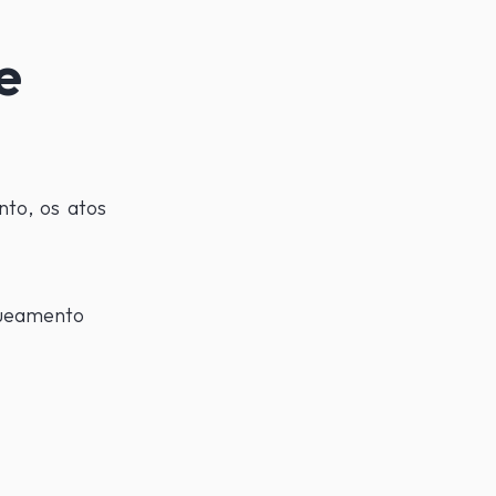
e
to, os atos
queamento