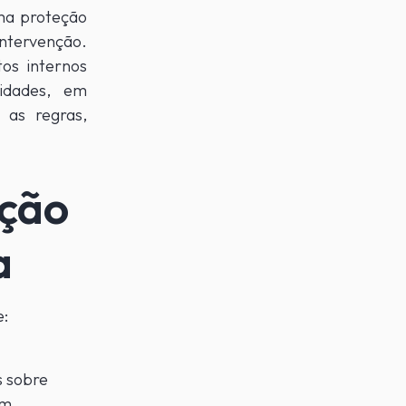
ma proteção
ntervenção.
os internos
idades, em
 as regras,
ação
a
e:
s sobre
am