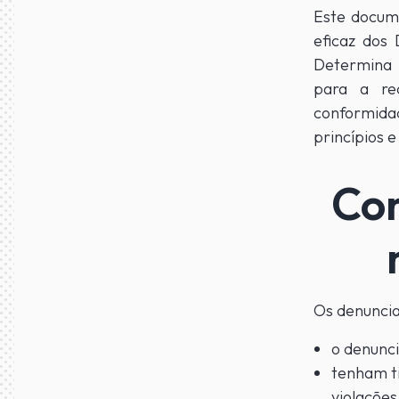
Este docum
eficaz dos
Determina 
para a re
conformida
princípios 
Con
Os denuncia
o denunci
tenham ti
violaçõe