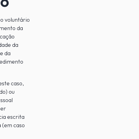
ão
 voluntário
amento da
icação
idade da
de da
pedimento
este caso,
do) ou
ssoal
ser
ia escrita
a (em caso