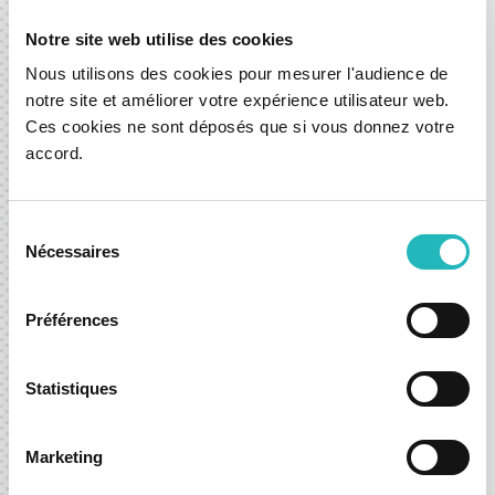
Notre site web utilise des cookies
Nous utilisons des cookies pour mesurer l'audience de
notre site et améliorer votre expérience utilisateur web.
Ces cookies ne sont déposés que si vous donnez votre
Como a IA está a transformar o
accord.
processo de UI/UX?
30 out. 2024
Sélection
Nécessaires
du
Design & UX
consentement
Préférences
Statistiques
Fale connosco e dê o próximo
passo com confiança.
Marketing