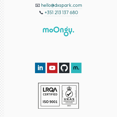
📧
hello@dxspark.com
📞
+351 213 137 680
LinkedIn DXspark
YouTube DXspark
GitHub DXspark
moOngy Group