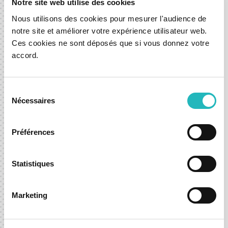
Notre site web utilise des cookies
Este modelo é ideal para empresas que procuram
Nous utilisons des cookies pour mesurer l'audience de
agilidade, responsabilidade e estrutura sem os
notre site et améliorer votre expérience utilisateur web.
custos de formar uma equipa interna.
Ces cookies ne sont déposés que si vous donnez votre
accord.
Garante foco, entrega e alinhamento técnico,
com o apoio de uma equipa que trata os seus
Sélection
objetivos como se fossem seus.
Nécessaires
du
consentement
Préférences
Fale connosco e dê o próximo
Statistiques
passo com confiança.
Marketing
Quer esteja a explorar uma nova ideia ou a procurar
acelerar uma já existente, estamos aqui para o ajudar a