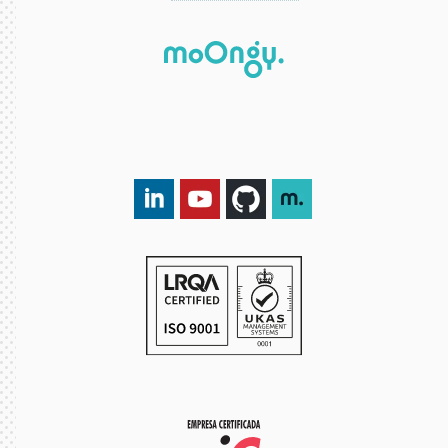
LinkedIn DXspark
YouTube DXspark
GitHub DXspark
moOngy Group