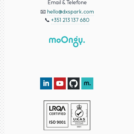
Email & Telefone
📧
hello@dxspark.com
📞
+351 213 137 680
LinkedIn DXspark
YouTube DXspark
GitHub DXspark
moOngy Group