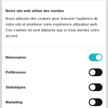
Notre site web utilise des cookies
Nous utilisons des cookies pour mesurer l'audience de
Não nos limitamos a entregar ficheiros,
notre site et améliorer votre expérience utilisateur web.
trabalhamos lado a lado com as suas equipas
Ces cookies ne sont déposés que si vous donnez votre
para evoluir o sistema de forma contínua.
accord.
A nossa abordagem equilibra responsabilidade
com flexibilidade, promovendo melhorias
Sélection
Nécessaires
du
constantes sem comprometer a coerência ou a
consentement
qualidade.
Préférences
Statistiques
Fale connosco e dê o próximo
Marketing
passo com confiança.