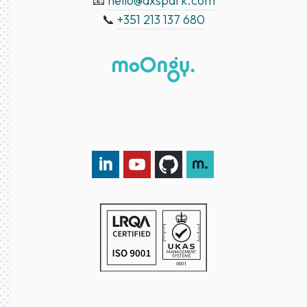
📧
hello@dxspark.com
📞
+351 213 137 680
LinkedIn DXspark
YouTube DXspark
GitHub DXspark
moOngy Group