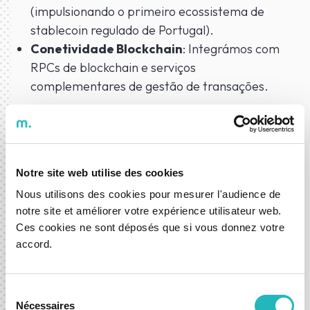
(impulsionando o primeiro ecossistema de
stablecoin regulado de Portugal).
Conetividade Blockchain
: Integrámos com
RPCs de blockchain e serviços
complementares de gestão de transações.
Na Interseção da Banca,
Blockchain e Integração
Empresarial
Notre site web utilise des cookies
Este projeto é um excelente exemplo da
Nous utilisons des cookies pour mesurer l'audience de
notre site et améliorer votre expérience utilisateur web.
capacidade única da DXspark para operar na
Ces cookies ne sont déposés que si vous donnez votre
complexa interseção entre a Banca, a Blockchain
accord.
e a Integração Empresarial. Não nos limitamos a
construir tecnologia inovadora; garantimos que
esta cumpre os padrões intransigentes de
Sélection
Nécessaires
segurança, conformidade regulatória e
du