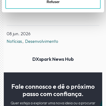
futuro. Vamos colaborar juntos?
.
Refuser
08 jun. 2026
Notícias
Desenvolvimento
DXspark News Hub
Fale connosco e dê o próximo
passo com confiança.
Quer esteja a explorar uma nova ideia ou a procurar